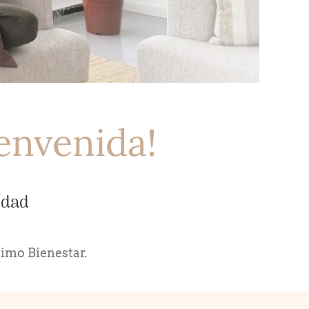
envenida!
cidad
ximo Bienestar.